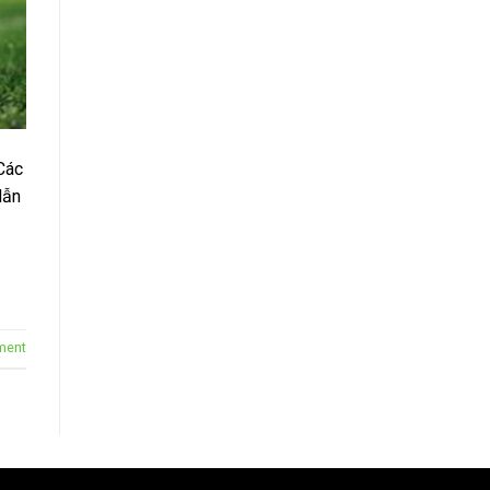
 Các
dẫn
ment