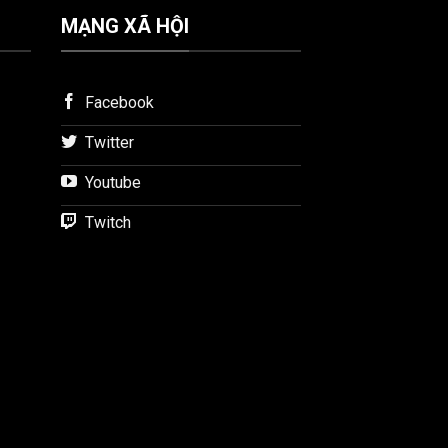
MẠNG XÃ HỘI
Facebook
Twitter
Youtube
Twitch