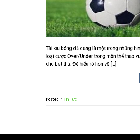
Tài xỉu bóng đá đang là một trong những hình
loại cược Over/Under trong môn thể thao vu
cho bet thủ. Để hiểu rõ hơn về […]
Posted in
Tin Tức