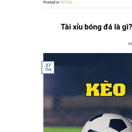
Posted in
Tin Tức
Tài xỉu bóng đá là gì
P
27
Th9