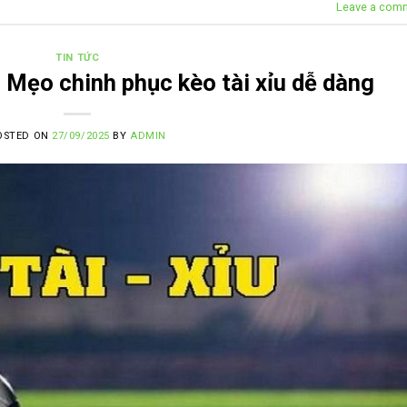
Leave a com
TIN TỨC
? Mẹo chinh phục kèo tài xỉu dễ dàng
OSTED ON
27/09/2025
BY
ADMIN